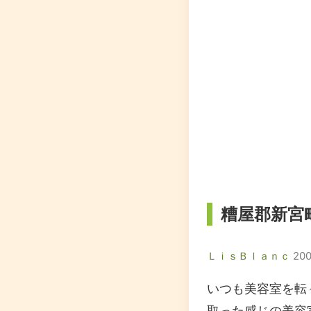
糟屋郡新宮
ＬｉｓＢｌａｎｃ
200
いつも美容室を転
取った感じの美容