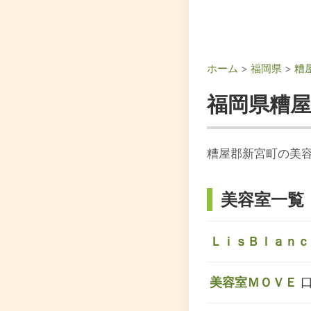
ホーム
>
福岡県
>
糟
福岡県糟
糟屋郡新宮町の美
美容室一覧
ＬｉｓＢｌａｎｃ
美容室ＭＯＶＥ
口