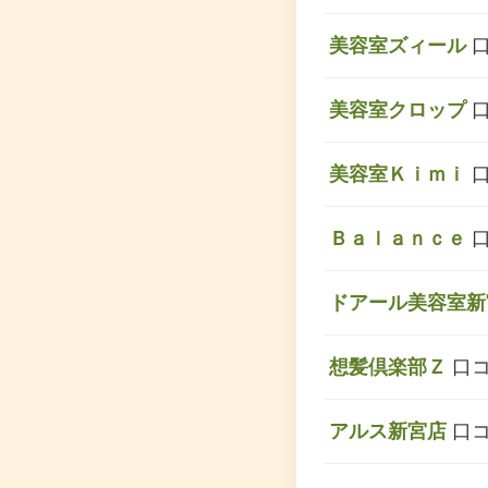
美容室ズィール
口
美容室クロップ
口
美容室Ｋｉｍｉ
口
Ｂａｌａｎｃｅ
口
ドアール美容室新
想髪倶楽部Ｚ
口コ
アルス新宮店
口コ