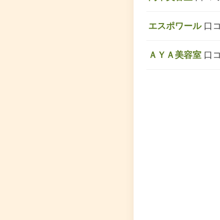
エスポワール
口コ
ＡＹＡ美容室
口コ