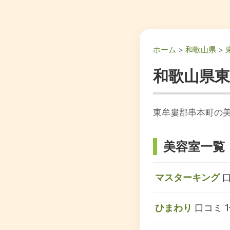
ホーム
>
和歌山県
>
和歌山県
東牟婁郡串本町の
美容室一覧
マスターキング
口
ひまわり
口コミ 