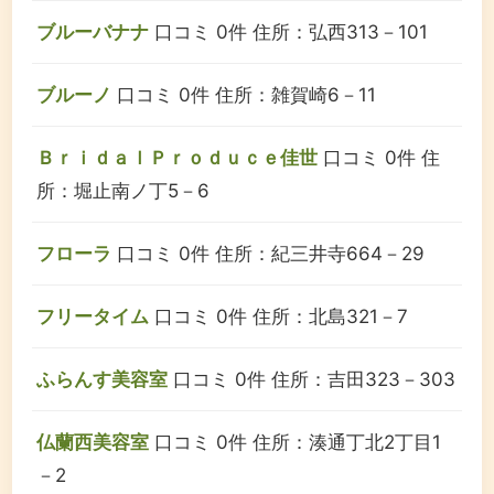
ブルーバナナ
口コミ 0件
住所：弘西313－101
ブルーノ
口コミ 0件
住所：雑賀崎6－11
ＢｒｉｄａｌＰｒｏｄｕｃｅ佳世
口コミ 0件
住
所：堀止南ノ丁5－6
フローラ
口コミ 0件
住所：紀三井寺664－29
フリータイム
口コミ 0件
住所：北島321－7
ふらんす美容室
口コミ 0件
住所：吉田323－303
仏蘭西美容室
口コミ 0件
住所：湊通丁北2丁目1
－2