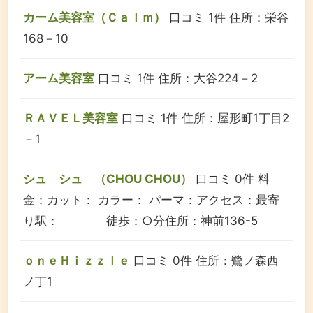
カーム美容室（Ｃａｌｍ）
口コミ 1件
住所：栄谷
168－10
アーム美容室
口コミ 1件
住所：大谷224－2
ＲＡＶＥＬ美容室
口コミ 1件
住所：屋形町1丁目2
－1
シュ シュ （CHOU CHOU）
口コミ 0件
料
金：カット： カラー： パーマ：
アクセス：最寄
り駅： 徒歩：○分
住所：神前136-5
ｏｎｅＨｉｚｚｌｅ
口コミ 0件
住所：鷺ノ森西
ノ丁1