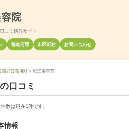
美容院
口コミ情報サイト
ン
都道府県
市区町村
お問い合わせ
日高郡日高川町
> 堀江美容室
室の口コミ
件数は現在0件です。
本情報