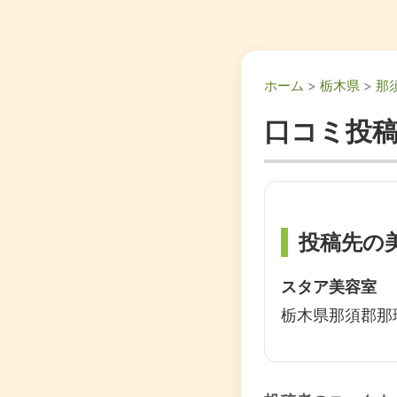
ホーム
>
栃木県
>
那
口コミ投
投稿先の
スタア美容室
栃木県那須郡那珂