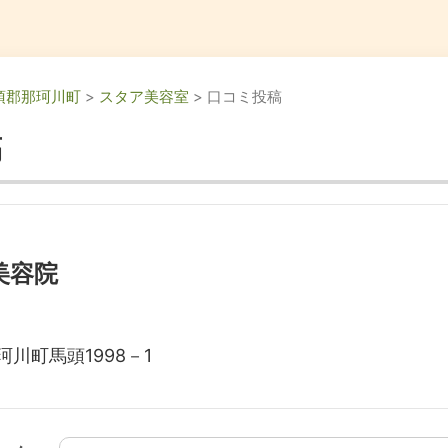
須郡那珂川町
>
スタア美容室
> 口コミ投稿
稿
美容院
川町馬頭1998－1