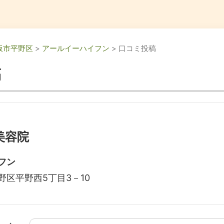
阪市平野区
>
アールイーハイフン
> 口コミ投稿
稿
美容院
フン
区平野西5丁目3－10