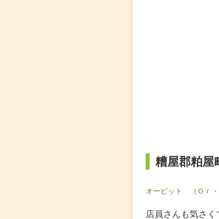
糟屋郡粕屋
オービット （Ｏｒ・
店員さんも気さく