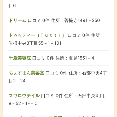
目6
ドリーム
口コミ 0件
住所：菩提寺1491－250
トゥッティー（Ｔｕｔｔｉ）
口コミ 0件
住所：
岩根中央3丁目55－1－101
千歳美容院
口コミ 0件
住所：夏見1551－4
ちぇすまん美容室
口コミ 0件
住所：石部中央4丁
目2－24
スワロウテイル
口コミ 0件
住所：石部中央4丁目
8－52－1F－C