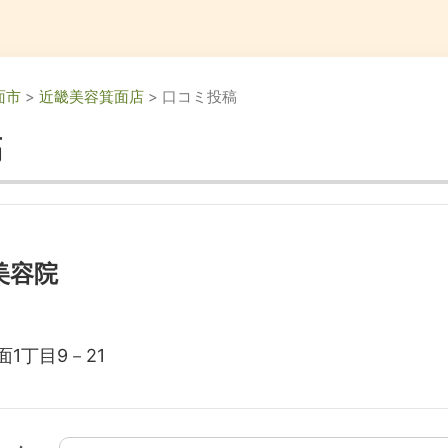
面市
>
近畿美容箕面店
> 口コミ投稿
稿
美容院
1丁目9－21