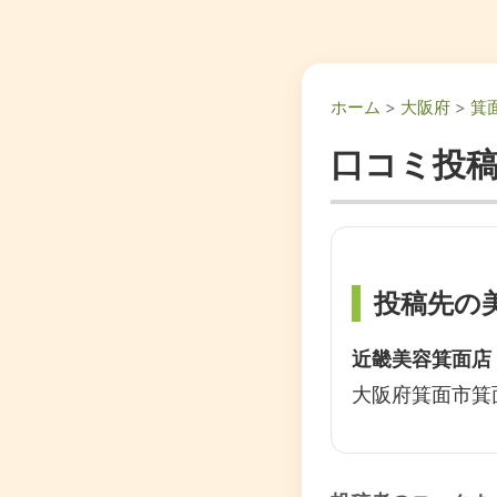
ホーム
>
大阪府
>
箕
口コミ投
投稿先の
近畿美容箕面店
大阪府箕面市箕面