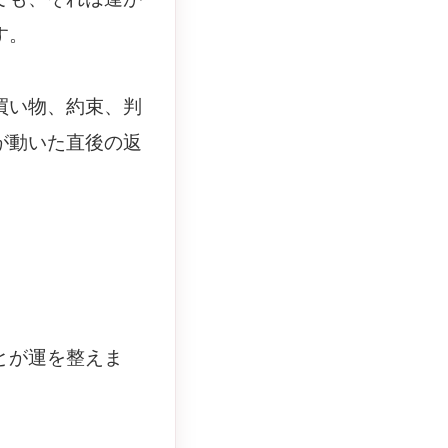
す。
買い物、約束、判
が動いた直後の返
とが運を整えま