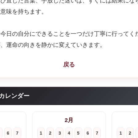
選び直した言葉、手放した迷いは、すぐには結果にな
な意味を持ちます。
、今日の自分にできることを一つだけ丁寧に行ってく
が、運命の向きを静かに変えていきます。
戻る
カレンダー
2月
6
7
1
2
3
4
5
6
7
1
2