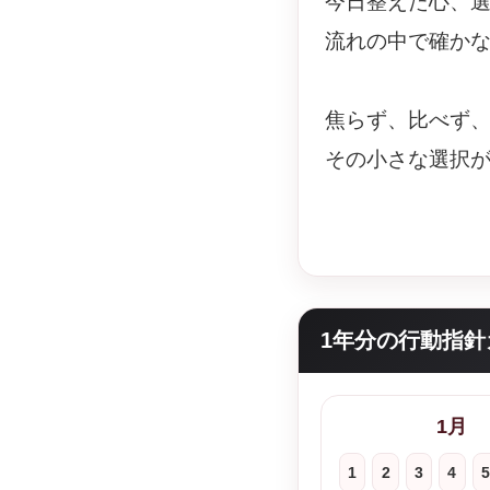
今日整えた心、
流れの中で確か
焦らず、比べず
その小さな選択
1年分の行動指針
1月
1
2
3
4
5